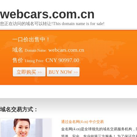
webcars.com.cn
您正在访问的域名可以转让!This domain name is for sale!
一口价出售中！
域名
webcars.com.cn
Domain Name:
售价
CNY 90997.00
Listing Price:
立即购买
BUY NOW
>>
>>
域名交易方式：
通过金名网(4.cn) 中介交易
金名网(4.cn)是全球领先的域名交易服务机
简单、安全、专业的第三方服务！ 为了保证交