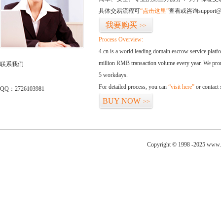
具体交易流程可
“点击这里”
查看或咨询support@
我要购买
>>
Process Overview:
4.cn is a world leading domain escrow service plat
million RMB transaction volume every year. We promi
联系我们
5 workdays.
For detailed process, you can
“visit here”
or contact
QQ：2726103981
BUY NOW
>>
Copyright © 1998 -2025 www.w