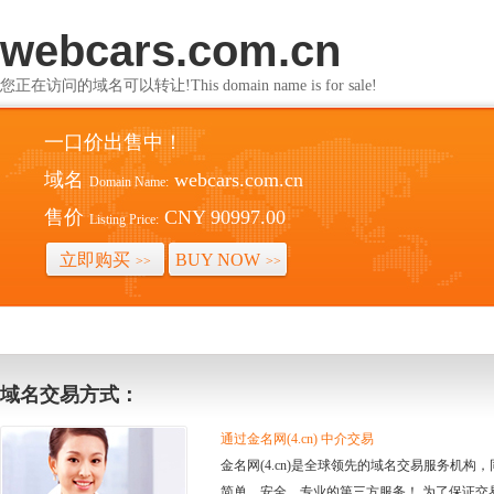
webcars.com.cn
您正在访问的域名可以转让!This domain name is for sale!
一口价出售中！
域名
webcars.com.cn
Domain Name:
售价
CNY 90997.00
Listing Price:
立即购买
BUY NOW
>>
>>
域名交易方式：
通过金名网(4.cn) 中介交易
金名网(4.cn)是全球领先的域名交易服务机
简单、安全、专业的第三方服务！ 为了保证交