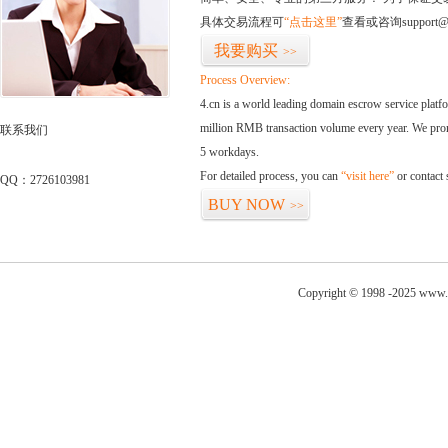
具体交易流程可
“点击这里”
查看或咨询support@
我要购买
>>
Process Overview:
4.cn is a world leading domain escrow service plat
million RMB transaction volume every year. We promi
联系我们
5 workdays.
For detailed process, you can
“visit here”
or contact
QQ：2726103981
BUY NOW
>>
Copyright © 1998 -2025 www.w