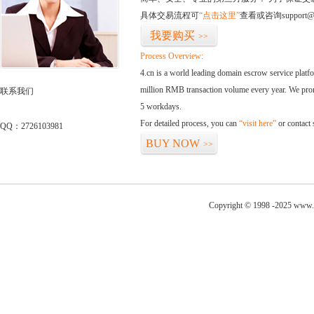
具体交易流程可
“点击这里”
查看或咨询support@
我要购买
>>
Process Overview:
4.cn is a world leading domain escrow service plat
million RMB transaction volume every year. We promi
联系我们
5 workdays.
For detailed process, you can
“visit here”
or contact
QQ：2726103981
BUY NOW
>>
Copyright © 1998 -2025 www.w