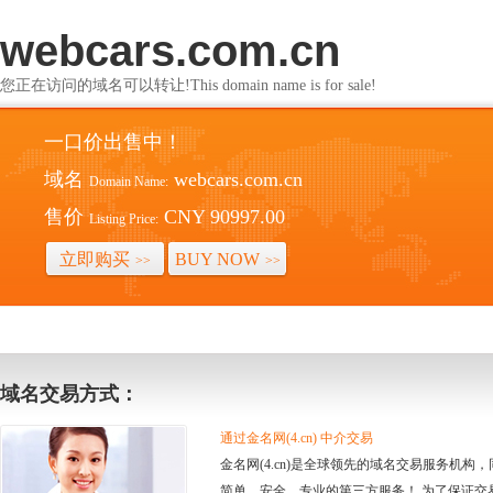
webcars.com.cn
您正在访问的域名可以转让!This domain name is for sale!
一口价出售中！
域名
webcars.com.cn
Domain Name:
售价
CNY 90997.00
Listing Price:
立即购买
BUY NOW
>>
>>
域名交易方式：
通过金名网(4.cn) 中介交易
金名网(4.cn)是全球领先的域名交易服务机
简单、安全、专业的第三方服务！ 为了保证交